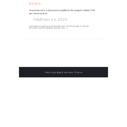
NEWS
Presentazione e discussione pubblica dei progetti Ombra TVB
per Torrevecchia
Venerdì 31 gennaio 2025 alle ore 10:00 presso il centro
anziani Via Cristoforo Numai 51 […]
Tema Cube Blog di
Kantipur Themes